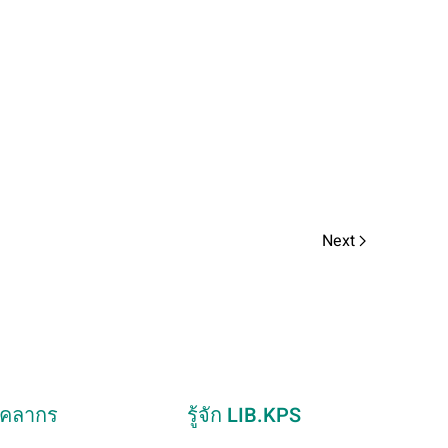
Next
ุคลากร
รู้จัก LIB.KPS