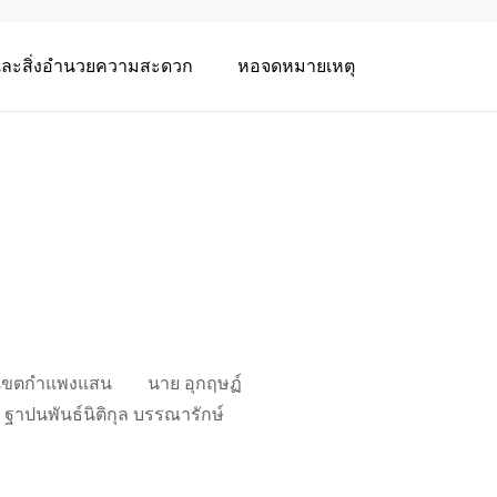
่และสิ่งอำนวยความสะดวก
หอจดหมายเหตุ
วิทยาเขตกำแพงแสน นาย อุกฤษฏ์
ฐาปนพันธ์นิติกุล บรรณารักษ์