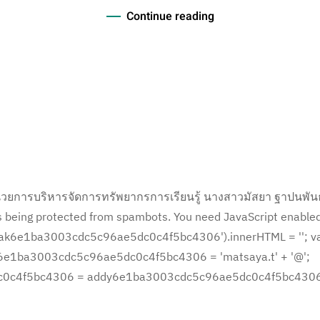
Continue reading
ำนวยการบริหารจัดการทรัพยากรการเรียนรู้ นางสาวมัสยา ฐาปนพัน
s being protected from spambots. You need JavaScript enabled 
k6e1ba3003cdc5c96ae5dc0c4f5bc4306').innerHTML = ''; var pref
 addy6e1ba3003cdc5c96ae5dc0c4f5bc4306 = 'matsaya.t' + '@';
0c4f5bc4306 = addy6e1ba3003cdc5c96ae5dc0c4f5bc4306.